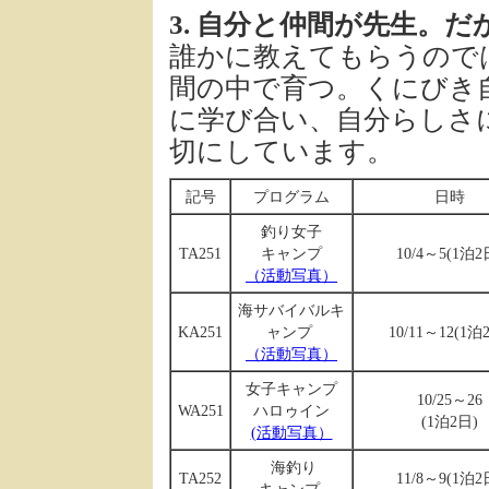
3. 自分と仲間が先生。
誰かに教えてもらうので
間の中で育つ。くにびき
に学び合い、自分らしさ
切にしています。
記号
プログラム
日時
釣り女子
TA251
キャンプ
10/4～5(1泊2
（活動写真）
海サバイバルキ
KA251
ャンプ
10/11～12(1泊
（活動写真）
女子キャンプ
10/25～26
WA251
ハロゥイン
(1泊2日)
(活動写真）
海釣り
TA252
11/8～9(1泊2