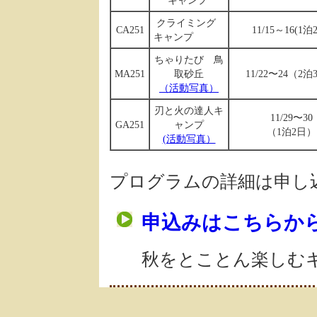
キャンプ
クライミング
CA251
11/15～16(1泊
キャンプ
ちゃりたび 鳥
MA251
取砂丘
11/22〜24（2
（活動写真）
刃と火の達人キ
11/29〜30
GA251
ャンプ
（1泊2日）
(活動写真）
プログラムの詳細は申し
申込みはこちらか
秋をとことん楽しむ