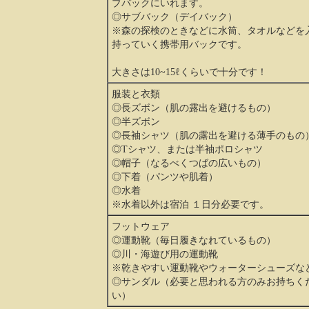
ブバックにいれます。
◎サブバック（デイバック）
※森の探検のときなどに水筒、タオルなどを
持っていく携帯用バックです。
大きさは10~15ℓくらいで十分です！
服装と衣類
◎長ズボン（肌の露出を避けるもの）
◎半ズボン
◎長袖シャツ（肌の露出を避ける薄手のもの
◎Tシャツ、または半袖ポロシャツ
◎帽子（なるべくつばの広いもの）
◎下着（パンツや肌着）
◎水着
※水着以外は宿泊 １日分必要です。
フットウェア
◎運動靴（毎日履きなれているもの）
◎川・海遊び用の運動靴
※乾きやすい運動靴やウォーターシューズな
◎サンダル（必要と思われる方のみお持ちく
い）